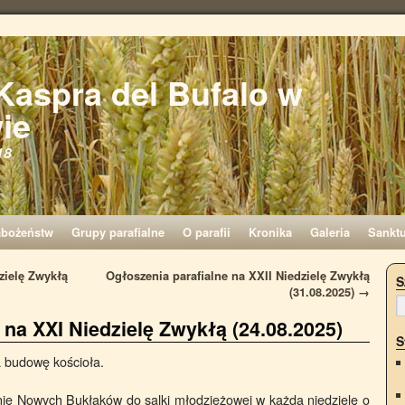
 Kaspra del Bufalo w
ie
18
abożeństw
Grupy parafialne
O parafii
Kronika
Galeria
Sankt
zielę Zwykłą
Ogłoszenia parafialne na XXII Niedzielę Zwykłą
S
(31.08.2025)
→
 na XXI Niedzielę Zwykłą (24.08.2025)
S
a budowę kościoła.
ie Nowych Bukłaków do salki młodzieżowej w każdą niedzielę o