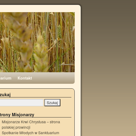
uarium
Kontakt
zukaj
trony Misjonarzy
Misjonarze Krwi Chrystusa – strona
polskiej prowincji
Spotkanie Młodych w Sanktuarium