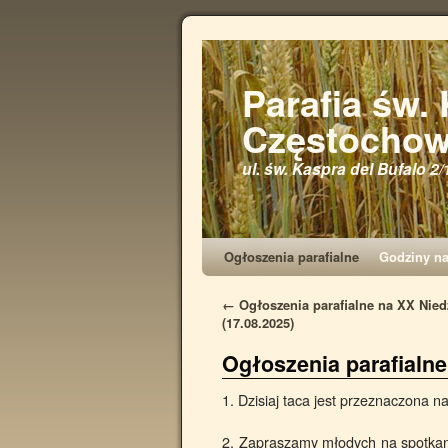
Parafia św.
Częstochow
ul. św. Kaspra del Bufalo 2/
Ogłoszenia parafialne
Godziny n
←
Ogłoszenia parafialne na XX Nied
(17.08.2025)
Ogłoszenia parafialne
1. Dzisiaj taca jest przeznaczona n
2. Zapraszamy młodych na spotkan