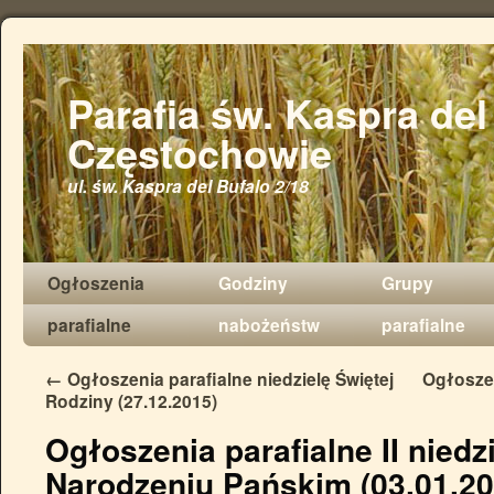
Parafia św. Kaspra del
Częstochowie
ul. św. Kaspra del Bufalo 2/18
Ogłoszenia
Godziny
Grupy
parafialne
nabożeństw
parafialne
←
Ogłoszenia parafialne niedzielę Świętej
Ogłoszen
Rodziny (27.12.2015)
Ogłoszenia parafialne II niedz
Narodzeniu Pańskim (03.01.20