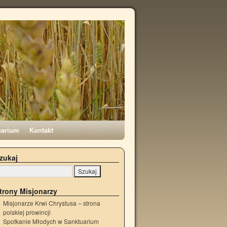
uarium
Kontakt
zukaj
trony Misjonarzy
Misjonarze Krwi Chrystusa – strona
polskiej prowincji
Spotkanie Młodych w Sanktuarium