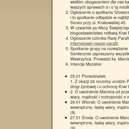
wielkim ubogaceniem dla nas ka
waszych sprawach a i o tą modli
Ogłoszenie o spotkaniu Stowarzy
i to spotkanie odbędzie w najbli
Sonex przy ul. Krakowskiej 45.
W czwartek po Mszy Świętej bę
błogosławieństwo relikwią Krwi 
Ogłoszenie członka Rady Parafi
internetowej naszej parafii
.
Spotkanie grupy na rozważanie E
Serdecznie zapraszamy wszystk
Wawrzyńca. Prowadzi ks. Marci
Intencje Mszalne:
25.01 Poniedziałek:
1. Z okazji 24 rocznicy urodzin
drogi życiowej i o ochronę Krwi
2. O uwolnienie Marcina od prze
wiary, mądrość i roztropność o m
26.01 Wtorek: O uwolnienie Marc
wewnętrzne, łaskę wiary, mądrość
(8)
27.01 Środa: O uwolnienie Marci
wewnętrzne, łaskę wiary, mądrość
(9)