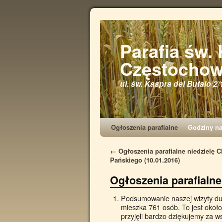
Parafia św.
Częstochow
ul. św. Kaspra del Bufalo 2/
Ogłoszenia parafialne
Godziny n
←
Ogłoszenia parafialne niedzielę C
Pańskiego (10.01.2016)
Ogłoszenia parafialne 
Podsumowanie naszej wizyty dus
mieszka 761 osób. To jest około
przyjęli bardzo dziękujemy za w