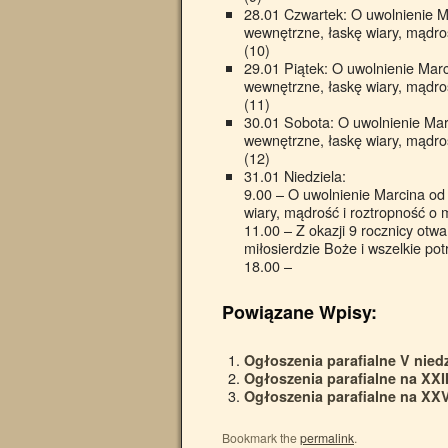
28.01 Czwartek: O uwolnienie Ma
wewnętrzne, łaskę wiary, mądrość
(10)
29.01 Piątek: O uwolnienie Marc
wewnętrzne, łaskę wiary, mądrość
(11)
30.01 Sobota: O uwolnienie Marc
wewnętrzne, łaskę wiary, mądrość
(12)
31.01 Niedziela:
9.00 – O uwolnienie Marcina od 
wiary, mądrość i roztropność o m
11.00 – Z okazji 9 rocznicy otw
miłosierdzie Boże i wszelkie po
18.00 –
Powiązane Wpisy:
Ogłoszenia parafialne V niedz
Ogłoszenia parafialne na XXII
Ogłoszenia parafialne na XXV
Bookmark the
permalink
.