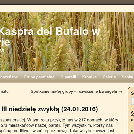
 Kaspra del Bufalo w
ie
18
abożeństw
Grupy parafialne
O parafii
Kronika
Galeria
Sankt
hrztu
Spotkanie małej grupy – rozważanie Ewangelii
→
S
III niedzielę zwykłą (24.01.2016)
S
zpasterskiej. W tym roku przyjęto nas w 217 domach, w który
 2/3 mieszkańców naszej parafii. Tym wszystkim, którzy nas
spólną modlitwę i wspólną rozmowę. Taka wizyta zawsze jest